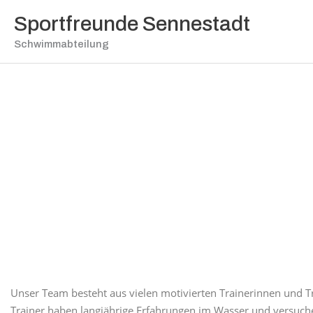
Zum
Sportfreunde Sennestadt
Inhalt
springen
Schwimmabteilung
Unser Team besteht aus vielen motivierten Trainerinnen und Tr
Trainer haben langjährige Erfahrungen im Wasser und versuche