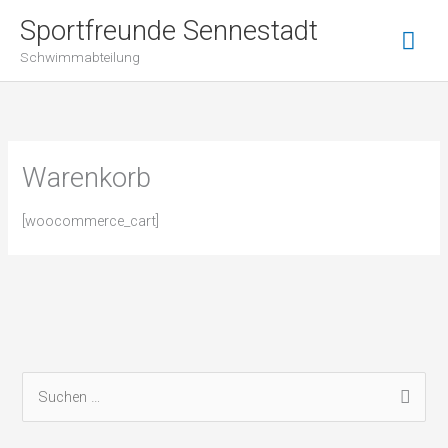
Zum
Hau
Sportfreunde Sennestadt
Inhalt
Schwimmabteilung
springen
Warenkorb
[woocommerce_cart]
S
u