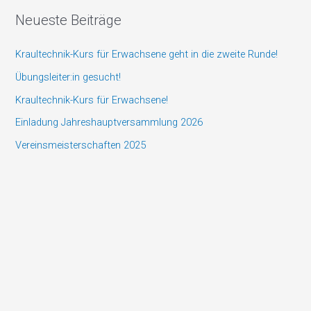
c
Neueste Beiträge
h
e
Kraultechnik-Kurs für Erwachsene geht in die zweite Runde!
n
Übungsleiter:in gesucht!
n
Kraultechnik-Kurs für Erwachsene!
a
Einladung Jahreshauptversammlung 2026
c
Vereinsmeisterschaften 2025
h
: