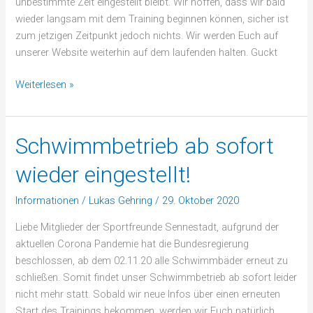
unbestimmte Zeit eingestellt bleibt. Wir hoffen, dass wir bald
wieder langsam mit dem Training beginnen können, sicher ist
zum jetzigen Zeitpunkt jedoch nichts. Wir werden Euch auf
unserer Website weiterhin auf dem laufenden halten. Guckt
Weiterlesen »
Schwimmbetrieb ab sofort
Schwimmbetrieb
ab
wieder eingestellt!
sofort
wieder
Informationen
/
Lukas Gehring
/
29. Oktober 2020
eingestellt!
Liebe Mitglieder der Sportfreunde Sennestadt, aufgrund der
aktuellen Corona Pandemie hat die Bundesregierung
beschlossen, ab dem 02.11.20 alle Schwimmbäder erneut zu
schließen. Somit findet unser Schwimmbetrieb ab sofort leider
nicht mehr statt. Sobald wir neue Infos über einen erneuten
Start des Trainings bekommen, werden wir Euch natürlich