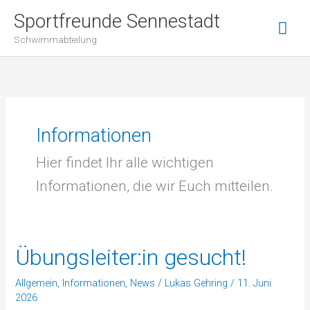
Zum
Hau
Sportfreunde Sennestadt
Inhalt
Schwimmabteilung
springen
Informationen
Hier findet Ihr alle wichtigen
Informationen, die wir Euch mitteilen.
Übungsleiter:in gesucht!
Übungsleiter:in
gesucht!
Allgemein
,
Informationen
,
News
/
Lukas Gehring
/
11. Juni
2026