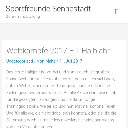
Zum
Hau
Sportfreunde Sennestadt
Inhalt
Schwimmabteilung
springen
Wettkämpfe 2017 – I. Halbjahr
Uncategorized
/ Von
Malte
/
11. Juli 2017
Das erste Halbjahr ist vorbei und somit auch die großen
Freibadwettkämpfe. Festzuhalten ist, dass neben viel Spaß,
gutem Wetter, einem super Teamgeist, auch erstklassige
Zeiten geschwommen wurden. An alle Aktiven ein riesen Lob
für die gezeigten Leistungen und die dafür nötige
Trainingsdisziplin. Weiter so und nun erstmal schöne Ferien!
Und für alle die, die nicht dabei sein konnten, oder die, die die
Stimmung noch einmal erleben wollen, hier ein paar Videos
von den Veranstaltungen: