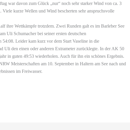
ftag war davon zum Glück „nur“ noch sehr starker Wind von ca. 3
en. Viele kurze Wellen und Wind bescherten sehr anspruchsvolle
alf ihre Wettkämpfe trotzdem. Zwei Runden galt es im Barleber See
 kam Uli Schumacher bei seiner ersten deutschen
in 54:08. Leider kam kurz vor dem Start Vaseline in die
nd Uli den einen oder anderen Extrameter zurücklegte. In der AK 50
jahr in guten 49:53 wiederholen. Auch für ihn ein schönes Ergebnis.
n NRW Meisterschaften am 10. September in Haltern am See nach und
lebnissen im Freiwasser.