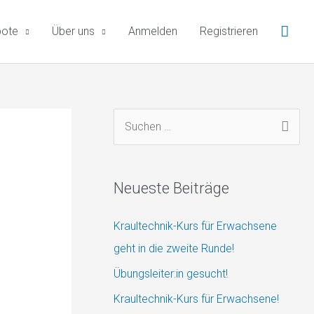
Such
bote
Über uns
Anmelden
Registrieren
S
u
c
Neueste Beiträge
h
e
Kraultechnik-Kurs für Erwachsene
n
geht in die zweite Runde!
n
Übungsleiter:in gesucht!
a
Kraultechnik-Kurs für Erwachsene!
c