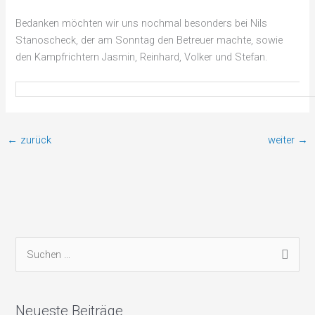
Bedanken möchten wir uns nochmal besonders bei Nils
Stanoscheck, der am Sonntag den Betreuer machte, sowie
den Kampfrichtern Jasmin, Reinhard, Volker und Stefan.
←
zurück
weiter
→
S
u
c
Neueste Beiträge