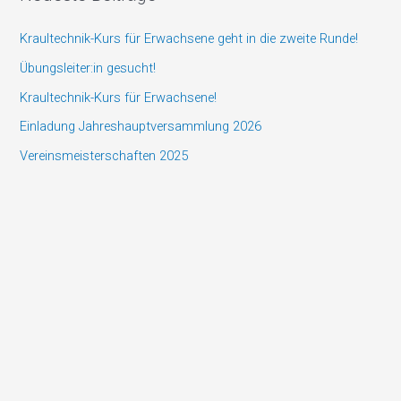
h
e
Kraultechnik-Kurs für Erwachsene geht in die zweite Runde!
n
Übungsleiter:in gesucht!
n
Kraultechnik-Kurs für Erwachsene!
a
Einladung Jahreshauptversammlung 2026
c
Vereinsmeisterschaften 2025
h
: